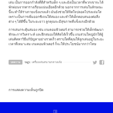
เล่น เป็นการออกกำลังที่ดีสำหรับเด็ก ๆ และยังเป็นเวลาที่พวกเขาจะได้
พักผ่อนจากตารางเรียนแน่นเอียดอีกด้วย นอกจากการเล่นในลักษณะ
นี้จะทำให้ร่างกายแข็งแรงแล้ว มันยังช่วยให้จิตใจปลอดโปร่งแจ่มใส
เพราะเป็นการเพิ่มออกซิเจนให้สมอง และทำให้เด็กตอบสนองต่อสิ่ง
ต่าง ๆ ได้ดีขึ้น ในระยะยาว ลูกคุณจะมีสุขภาพที่แข็งแรงอีกด้วย
การเล่นกระตุ้นสมอง เช่น เกมคอมพิวเตอร์ สามารถช่วยให้เด็กพัฒนา
ทักษะการวิเคราะห์ และฝึกสมองให้คิดได้เร็วขึ้น เกมส่วนใหญ่มักให้ผู้
เล่นคิดหาวิธีแก้ปัญหาอย่างรวดเร็ว ตราบใดที่คุณให้ลูกเล่นอยู่ในระยะ
เวลาที่เหมาะสม เกมคอมพิวเตอร์ ก็จะให้ประโยชน์มากกว่าโทษ
tags:
เครื่องเล่นสนามกลางแจ้ง
บทความ
การแสดงความเห็นถูกปิด