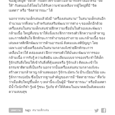
ของผู้ใหญ่ที่ “จัดให้” กับเด็ก เพราะเด็กไม่สามารถสร้างเอง หรือ “จัด
ให้” กับตนเองได้โดยไม่ได้รับความช่วยเหลือจากผู้ใหญ่ที่มี “จิต
เมตตา” หรือ “จิตสาธารณะ” ได้
นอกจากสนามเด็กเล่นแล้วยังมี “เครื่องเล่นสนาม” ในสนามเด็กเล่นอีก
จำนวนมากที่เหมาะสำหรับส่งเสริมพัฒนาการต่าง ๆ ของเด็กอีกด้วย
เครื่องเล่นในสนามเด็กเล่นช่วยฝึกความเชื่อมั่นในตัวเองและพัฒนา
กล้ามเนื้อ ใหญ่ที่แขน ขาให้แข็งแรง ฝึกการทรงตัว ฝึกความกล้าหาญ
และการตัดสินใจ ฝึกทักษะการทำงานของร่างกาย และกล้ามเนื้อ ของ
เล่นพลาสติกฝึกพัฒนาการด้านอารมณ์ สังคมและสติปัญญา โดย
เฉพาะอย่างยิ่งเครื่องเล่นในสนามกลางแจ้งช่วยฝึกทักษะการ
เคลื่อนไหวให้ คล่องแคล่ว ฝึกการทรงตัวให้มั่นคง พัฒนาการของ
กล้ามเนื้อ การรับรู้ ความคิดฝัน และเลียนแบบจากของจริง ทำให้เด็ก
รู้จักปรับสิ่งใหม่ให้เข้ากับสิ่งที่คุ้นเคยหรือ รู้จักแล้ว คิดและเข้าใจ
ธรรมชาติตามที่เป็นจริง นอกจากนั้นเครื่องเล่นสนามกลางแจ้งจะ
สร้างความกล้าหาญ กล้าแสดงออก รู้จักระมัดระวัง มีระเบียบวินัย และ
รู้จักการแบ่งปัน ซึ่งเป็นรากฐานสำคัญของการมี “จิตสาธารณะ” ที่หวัง
ว่าเมื่อเติบใหญ่ขึ้นเด็ก ๆ เหล่านี้จะเป็นผู้มี “จิตสาธารณะ” หรือมีเมตตา
มีน้ำใจนักกีฬา รู้แพ้ รู้ชนะ รู้อภัย ทำให้สังคมในอนาคตเป็นสังคมแห่ง
ความสงบสุข
tags:
สนามเด็กเล่น
บทความ