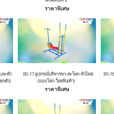
ราคาพิเศษ
และหัว
BS-17 อุปกรณ์บริหารขา-สะโพก-หัวไหล่
BS-18
ยกตัว)
(แบบโยก-วิ่งสลับเท้า)
ราคาพิเศษ