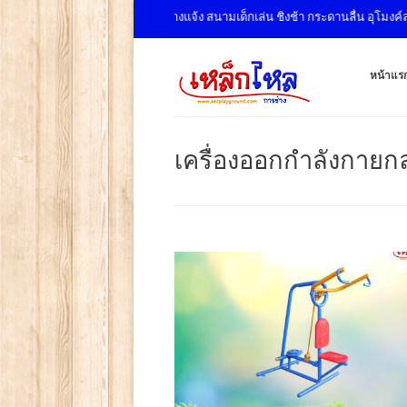
งกายกลางแจ้ง สนามเด็กเล่น ชิงช้า กระดานลื่น อุโมงค์ลอด
หน้าแร
เครื่องออกกำลังกายก