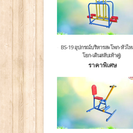
BS-19 อุปกรณ์บริหารสะโพก-หัวไหล
โยก-เดินสลับเท้าคู่)
ราคาพิเศษ