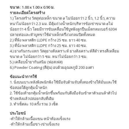
ขนาด : 1.00 x 1.00 x 0.90 ม.
รายละเอียดโครงสร้าง
1.) โครงสร้าง วัสดุท่อเหล็ก ขนาด ø ไม่น้อยกว่า 2 นิ้ว, 1.2 นิ้ว, ความ
หนาไม่น้อยกว่า 2.3 มม. มีตุ้มถ่วงน้ำหนักบริหารข้อเข่าขนาด øไม่
น้อยกว่า 4 นิ้ว โดยมีการขับเคลื่อนใช้บูทฝังลูกปืนเม็ดกลมเบอร์ 6304
ปลายท่อและหัวบูทขาใช้ฝาเหล็กครึ่งวงกลมปิดทั้งหมด
2.) ที่พิง พลาสติก LLDPE กว้าง 25 ซม. ยาว 40 ซม.
3.) ที่นั่ง พลาสติก LLDPE กว้าง 25 ซม. ยาว 40 ซม.
4.) ยางกันกระแทก วัสดุยางสังเคราะห์ ยางสังเคราะห์สีดำ ทรงสี่เหลี่ยม
ขนาด ø ไม่น้อยกว่า 5 ซม. หนาไม่น้อยกว่า 3 ซม.
5.) เคลือบน้ำยากันสนิม (ฟอสเฟส)
6.) Powder Coating (สีฝุ่น) อบด้วยอุณหภูมิ 200 องศา
ข้อแนะนำการใช้
1. นั่งบนเบาะหลังพิงพนักพิง ใช้มือจับด้ามจับทั้งสองข้างให้มั่นและใช้
ข้อสอดใต้ลูกตุ้มน้ำหนัก
2. ใช้ข้อเท้ายกตุ้มน้ำหนักขึ้นพร้อมกับดึงมือจับเข้าหาตัวเอนล้าตัวไป
ข้างหลังแล้วปล่อยกลับที่เดิม
3. ทำเซ็ตละ 10 ครั้ง รวม 3 เซ็ต
ประโยชน์
-ทำให้กล้ามเนื้อแขน-หน้าท้องแข็งแรง
-ทำให้กล้ามเนื้อขา-เข่าแข็งแรง