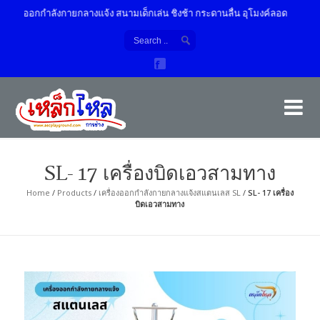
ครื่องออกกำลังกายกลางแจ้ง สนามเด็กเล่น ชิงช้า กระดานลื่น อุโมงค์ลอด
เค
ผู้
SL- 17 เครื่องบิดเอวสามทาง
Home
/
Products
/
เครื่องออกกำลังกายกลางแจ้งสแตนเลส SL
/
SL- 17 เครื่อง
บิดเอวสามทาง