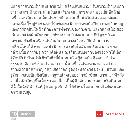
นอกจากสนามเด็กเล่นแล้วยังมี “เครื่องเล่นสนาม” ในสนามเด็กเล่นอีก
จำนวนมากที่เหมาะสำหรับส่งเสริมพัฒนาการต่าง ๆ ของเด็กอีกด้วย
เครื่องเล่นในสนามเด็กเล่นช่วยฝึกความเชื่อมั่นในตัวเองและพัฒนา
กล้ามเนื้อ ใหญ่ที่แขน ขาให้แข็งแรง ฝึกการทรงตัว ฝึกความกล้าหาญ
และการตัดสินใจ ฝึกทักษะการทำงานของร่างกาย และกล้ามเนื้อ ของ
เล่นพลาสติกฝึกพัฒนาการด้านอารมณ์ สังคมและสติปัญญา โดย
เฉพาะอย่างยิ่งเครื่องเล่นในสนามกลางแจ้งช่วยฝึกทักษะการ
เคลื่อนไหวให้ คล่องแคล่ว ฝึกการทรงตัวให้มั่นคง พัฒนาการของ
กล้ามเนื้อ การรับรู้ ความคิดฝัน และเลียนแบบจากของจริง ทำให้เด็ก
รู้จักปรับสิ่งใหม่ให้เข้ากับสิ่งที่คุ้นเคยหรือ รู้จักแล้ว คิดและเข้าใจ
ธรรมชาติตามที่เป็นจริง นอกจากนั้นเครื่องเล่นสนามกลางแจ้งจะ
สร้างความกล้าหาญ กล้าแสดงออก รู้จักระมัดระวัง มีระเบียบวินัย และ
รู้จักการแบ่งปัน ซึ่งเป็นรากฐานสำคัญของการมี “จิตสาธารณะ” ที่หวัง
ว่าเมื่อเติบใหญ่ขึ้นเด็ก ๆ เหล่านี้จะเป็นผู้มี “จิตสาธารณะ” หรือมีเมตตา
มีน้ำใจนักกีฬา รู้แพ้ รู้ชนะ รู้อภัย ทำให้สังคมในอนาคตเป็นสังคมแห่ง
ความสงบสุข
10
Read More
บทความ
•••
พ.ค.