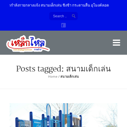
งออกกำลังกายกลางแจ้ง สนามเด็กเล่น ชิงช้า กระดานลื่น อุโมงค์ลอด
เค
ผู้
Posts tagged: สนามเด็กเล่น
Home
/
สนามเด็กเล่น